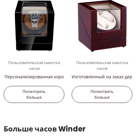
Пользовательская намотка
Пользовательская намотка
часов
часов
Персонализированная коро
Изготовленный на заказ дер
бка для мужских часов
евянный держатель для час
ов
Посмотреть
Посмотреть
больше
больше
Больше часов Winder